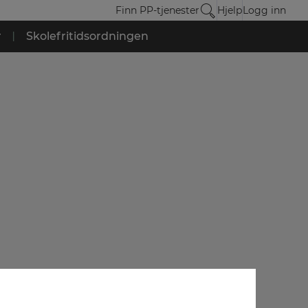
Finn PP-tjenester
Hjelp
Logg inn
r
|
Skolefritidsordningen