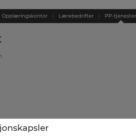
Opplæringskontor
|
Lærebedrifter
|
PP-tjeneste
t
n.
sjonskapsler